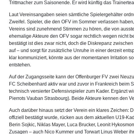
Trittmacher zum Saisonende. Er wird künftig das Trainer
Laut Vereinsangaben seien sämtliche Spielergehälter ord
Zweifel. Spieler, die den OFV im Sommer verlassen haben,
Vereins sind zunehmend Stimmen zu hören, die von ausst
ehemalige Akteure den OFV sogar rechtlich wegen nicht b
bestätigt ist dies zwar nicht, doch die Diskrepanz zwisch
auf – und sorgt für zusätzliche Unruhe in einer derzeit en
klar kommuniziert, könnte aus der momentanen Irritation soga
entstehen.
Auf der Zugangsseite kann der Offenburger FV zwei Neuzug
FC Scheibenhard aktiv war und zuvor in Frankreich beim 
technisch versierter Defensivspieler zum Kader. Ergänzt w
Pierrots Vauban Strasbourg). Beide Akteure kennen den Vere
Auch darüber hinaus setzt der Verein ein klares Zeichen: 
offiziell bestätigt wurde, rücken aus dem aktuellen U19-Ka
Berin Sojkic, Niklas Mayer, Luca Brucker, Leonit Hykosmon
Zusagen – auch Nico Kummer und Torwart Linus Weber ihre