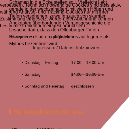
Schämen in die Ecke stellen soll. Vielleicht liegt
verbessern. Technisch notwendige Cookies sind stets aktiv,
gerade in der wechselhaften, mit vielen Höhen und
während Analyse- und Tracking-Cookies nur mit Ihrer
Tiefen versehenen, zuweilen auch von skurrilen
Zustimmung eingesetzt werden. Bei Ablehnung können
Anekdoten überbordenden Vereinsgeschichte die
bestimmte Funktionen eingeschränkt sein.
Ursache darin, dass den Offenburger FV ein
besonderes Flair umgibt, welches auch gerne als
Akzeptieren
Ablehnen
Mythos bezeichnet wird.
Impressum
/
Datenschutzhinweis
• Dienstag – Freitag
17:00 – 19:00 Uhr
• Samstag
14:00 – 18:00 Uhr
• Sonntag und Feiertag
geschlossen
So kontaktieren Sie uns