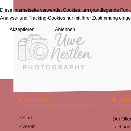
Diese Internetseite verwendet Cookies, um grundlegende Funkt
Analyse- und Tracking-Cookies nur mit Ihrer Zustimmung eing
Akzeptieren
Ablehnen
Top Links
„Myt
• Start
Der Offe
• Verein
Titel un