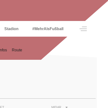
Off-Canvas To
Stadion
#MehrAlsFußball
Infos
Route
AFT
MEHR...