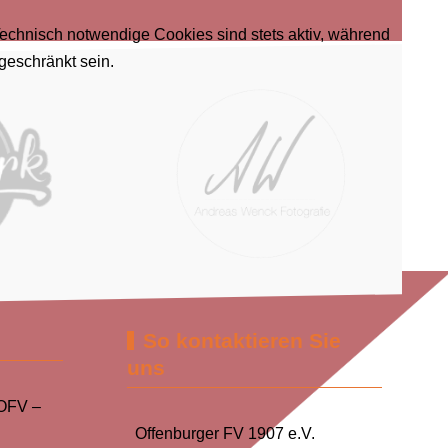
Technisch notwendige Cookies sind stets aktiv, während
geschränkt sein.
So kontaktieren Sie
uns
 OFV –
Offenburger FV 1907 e.V.