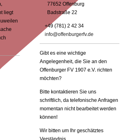
,
77652 Offenburg
 liegt
Badstraße 22
zuweilen
+49 (781) 2 42 34
sache
info@offenburgerfv.de
uch
Gibt es eine wichtige
Angelegenheit, die Sie an den
Offenburger FV 1907 e.V. richten
möchten?
Bitte kontaktieren Sie uns
schriftlich, da telefonische Anfragen
momentan nicht bearbeitet werden
können!
Wir bitten um Ihr geschätztes
Verständnis.