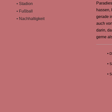
Paradies
• Stadion
hassen, 
• Fußball
gerade i
• Nachhaltigkeit
auch von
darin, d
gerne al
• D
• 
• 