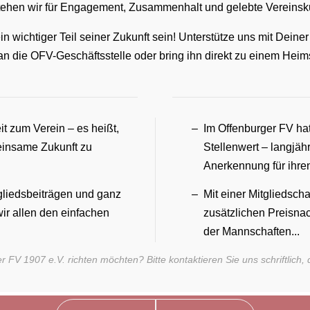
ehen wir für Engagement, Zusammenhalt und gelebte Vereinsku
 wichtiger Teil seiner Zukunft sein! Unterstütze uns mit Deiner 
n die OFV-Geschäftsstelle oder bring ihn direkt zu einem Heims
t zum Verein – es heißt,
Im Offenburger FV h
meinsame Zukunft zu
Stellenwert – langjäh
Anerkennung für ihren
tgliedsbeiträgen und ganz
Mit einer Mitgliedscha
r allen den einfachen
zusätzlichen Preisnac
der Mannschaften...
r FV 1907 e.V. richten möchten? Bitte kontaktieren Sie uns schriftlic