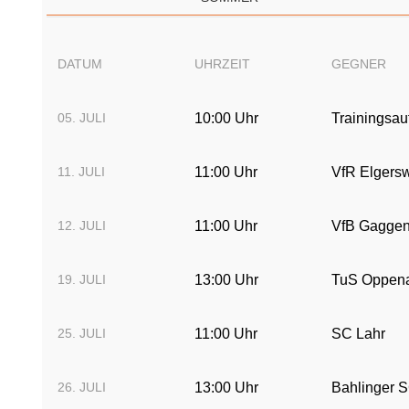
DATUM
UHRZEIT
GEGNER
05. JULI
10:00 Uhr
Trainingsauf
11. JULI
11:00 Uhr
VfR Elgers
12. JULI
11:00 Uhr
VfB Gagge
19. JULI
13:00 Uhr
TuS Oppen
25. JULI
11:00 Uhr
SC Lahr
26. JULI
13:00 Uhr
Bahlinger 