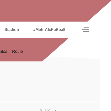
Off-Canvas To
Stadion
#MehrAlsFußball
Infos
Route
MEHR...