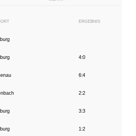
LORT
ERGEBNIS
nburg
nburg
4:0
enau
6:4
enbach
2:2
nburg
3:3
nburg
1:2