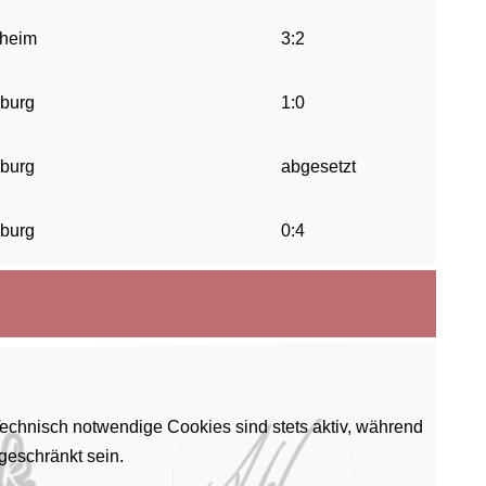
nheim
3:2
nburg
1:0
nburg
abgesetzt
nburg
0:4
Technisch notwendige Cookies sind stets aktiv, während
geschränkt sein.