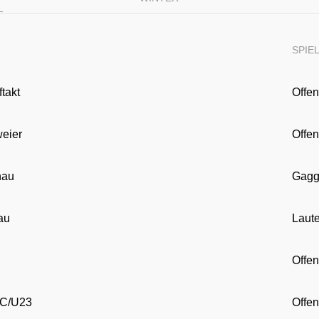
SPIE
takt
Offe
weier
Offe
nau
Gagg
au
Laut
Offe
SC/U23
Offe