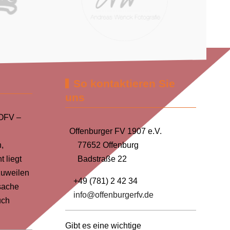
So kontaktieren Sie
uns
 OFV –
Offenburger FV 1907 e.V.
,
77652 Offenburg
 liegt
Badstraße 22
zuweilen
+49 (781) 2 42 34
sache
info@offenburgerfv.de
uch
Gibt es eine wichtige