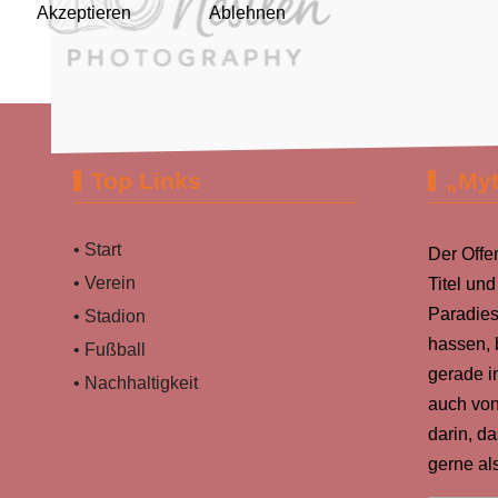
Akzeptieren
Ablehnen
Top Links
„Myt
• Start
Der Offe
• Verein
Titel un
Paradies
• Stadion
hassen, 
• Fußball
gerade i
• Nachhaltigkeit
auch von
darin, d
gerne al