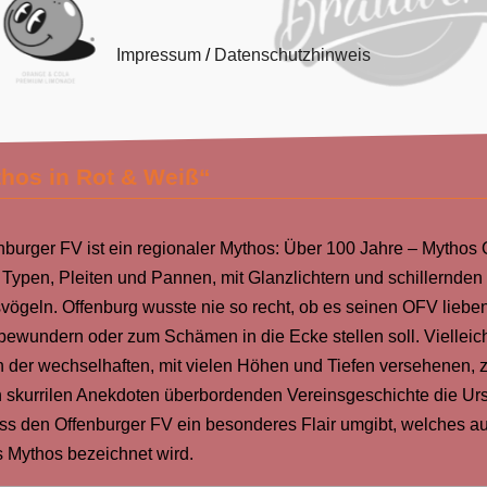
Impressum
/
Datenschutzhinweis
hos in Rot & Weiß“
nburger FV ist ein regionaler Mythos: Über 100 Jahre – Mythos
d Typen, Pleiten und Pannen, mit Glanzlichtern und schillernden
vögeln. Offenburg wusste nie so recht, ob es seinen OFV lieben
bewundern oder zum Schämen in die Ecke stellen soll. Vielleicht
n der wechselhaften, mit vielen Höhen und Tiefen versehenen, 
 skurrilen Anekdoten überbordenden Vereinsgeschichte die Ur
ass den Offenburger FV ein besonderes Flair umgibt, welches a
s Mythos bezeichnet wird.