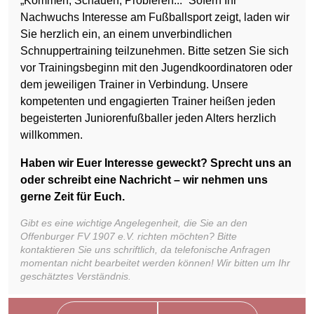
„Kommen, Schauen, Probieren...“ Sofern Ihr
Nachwuchs Interesse am Fußballsport zeigt, laden wir
Sie herzlich ein, an einem unverbindlichen
Schnuppertraining teilzunehmen. Bitte setzen Sie sich
vor Trainingsbeginn mit den Jugendkoordinatoren oder
dem jeweiligen Trainer in Verbindung. Unsere
kompetenten und engagierten Trainer heißen jeden
begeisterten Juniorenfußballer jeden Alters herzlich
willkommen.
Haben wir Euer Interesse geweckt? Sprecht uns an
oder schreibt eine Nachricht – wir nehmen uns
gerne Zeit für Euch.
Gibt es eine wichtige Angelegenheit, die Sie an den
Offenburger FV 1907 e.V. richten möchten? Bitte
kontaktieren Sie uns schriftlich, da telefonische Anfragen
momentan nicht bearbeitet werden können! Wir bitten um Ihr
geschätztes Verständnis.