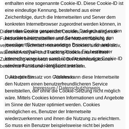
enthalten eine sogenannte Cookie-ID. Diese Cookie-ID ist
eine eindeutige Kennung, bestehend aus einer
Zeichenfolge, durch die Internetseiten und Server dem
konkreten Internetbrowser zugeordnet werden können, in
dem das Cookie gespeichert wurde. Dadurch wird es den
Diese Internetseite verwendet Cookies, um grundlegende
besuchten Internetseiten und Servern ermöglicht, den
Funktionen bereitzustellen und die Nutzererfahrung zu
jeweiligen Browser von anderen Browsern, die andere
verbessern. Technisch notwendige Cookies sind stets aktiv,
Cookies enthalten, zu unterscheiden. Ein bestimmter
während Analyse- und Tracking-Cookies nur mit Ihrer
Internetbrowser kann somit über die eindeutige Cookie-ID
Zustimmung eingesetzt werden. Bei Ablehnung können
wiedererkannt und identifiziert werden.
bestimmte Funktionen eingeschränkt sein.
Durch den Einsatz von Cookies kann diese Internetseite
Akzeptieren
Ablehnen
den Nutzern einen benutzerfreundlicheren Service
Impressum
/
Datenschutzhinweis
bereitstellen, der ohne die Cookie-Setzung nicht möglich
wäre. Mittels Cookies können Informationen und Angebote
im Sinne der Nutzer optimiert werden. Cookies
ermöglichen es, Benutzer der Internetseite
wiederzuerkennen und ihnen die Nutzung zu erleichtern.
So muss ein Benutzer beispielsweise nicht bei jedem