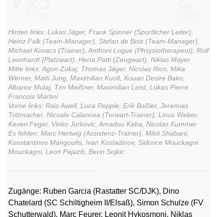
Hinten links: Lukas Jäger, Frank Spinner (Sportlicher Leiter),
Heinz Falk (Team-Manager), Stefan de Bois (Team-Manager),
Michael Kovacs (Trainer), Anthoni Logue (Phsysiotherapeut), Rolf
Leonhardt (Platzwart), Herta Patti (Zeugwart), Niklas Mayer
Mitte links: Agon Zukaj, Thomas Jäger, Nicolas Rios, Mika
Werner, Matti Jung, Maximilian Kuolt, Kouao Desire Bako,
Albanor Mulaj, Tim Meißner, Maximilian Leist, Lukas Pierre
Francois Martini
Vorne links: Rais Awell, Luca Repple, Erik Baßler, Jeremias
Trittmacher, Nicoale Calancea (Torwart-Trainer), Linus Weber,
Keven Feger, Vinko Jurkovic, Amadou Kaba, Nicolas Kummer
Es fehlen: Marc Hertwig (Assistenz-Trainer), Milot Shabani,
Konstantinos Mangoufis, Ivan Kostadinov, Sidorice Mouckagni
Mouckagni, Leon Pajaziti, Berin Sojkic
Zugänge: Ruben Garcia (Rastatter SC/DJK), Dino
Chatelard (SC Schiltigheim II/Elsaß), Simon Schulze (FV
Schutterwald), Marc Feurer, Leonit Hykosmoni, Niklas